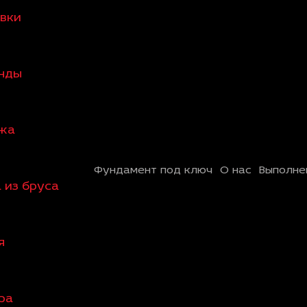
овки
анды
ажа
Фундамент под ключ
О нас
Выполне
 из бруса
я
ра