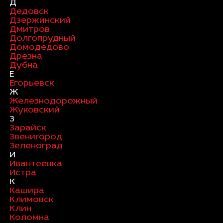
Д
Дедовск
Дзержинский
Дмитров
Долгопрудный
Домодедово
Дрезна
Дубна
Е
Егорьевск
Ж
Железнодорожный
Жуковский
З
Зарайск
Звенигород
Зеленоград
И
Ивантеевка
Истра
К
Кашира
Климовск
Клин
Коломна