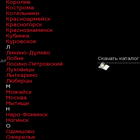
Королев
Кострома
Котельники
Красноармейск
Красногорск
Краснознаменск
Кубинка
Куровское
Л
Ликино-Дулево
Лобня
Скачать каталог
аде
Лосино-Петровский
Луховицы
Лыткарино
Люберцы
М
Можайск
Москва
Мытищи
Н
Наро-Фоминск
Ногинск
О
Одинцово
Ожерелье