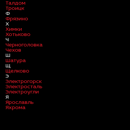
Талдом
Троицк
Ф
Фрязино
Х
Химки
Хотьково
Ч
Черноголовка
Чехов
Ш
Шатура
Щ
Щелково
Э
Электрогорск
Электросталь
Электроугли
Я
Ярославль
Яхрома