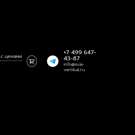
+7 499 647-
 с ценами
43-87
info@svai-
vertikal.ru