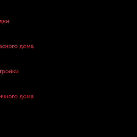
едки
касного дома
стройки
пичного дома