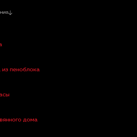
ния
а
а из пеноблока
расы
евянного дома