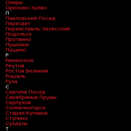
Озеры
Орехово-Зуево
П
Павловский Посад
Пересвет
Переяславль-Залесский
Подольск
Протвино
Пушкино
Пущино
Р
Раменское
Реутов
Ростов Великий
Рошаль
Руза
С
Сергиев Посад
Серебряные Пруды
Серпухов
Солнечногорск
Старая Купавна
Ступино
Суздаль
Т