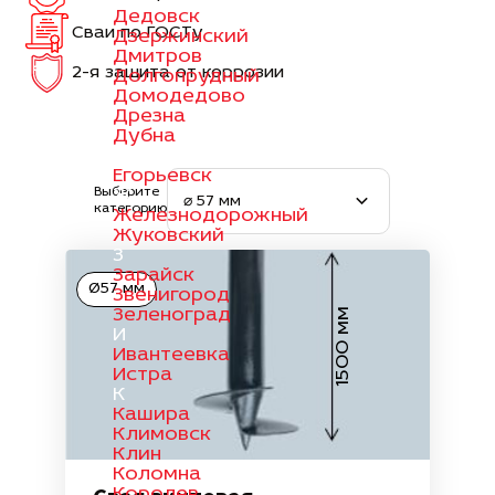
Дедовск
Сваи по ГОСТу
Дзержинский
Дмитров
2-я защита от коррозии
Долгопрудный
Домодедово
Дрезна
Дубна
Е
Егорьевск
Выберите
Ж
⌀ 57 мм
категорию
Железнодорожный
Жуковский
З
Зарайск
Ø57 мм
Звенигород
Зеленоград
1500 мм
И
Ивантеевка
Истра
К
Кашира
Климовск
Клин
Коломна
Королев