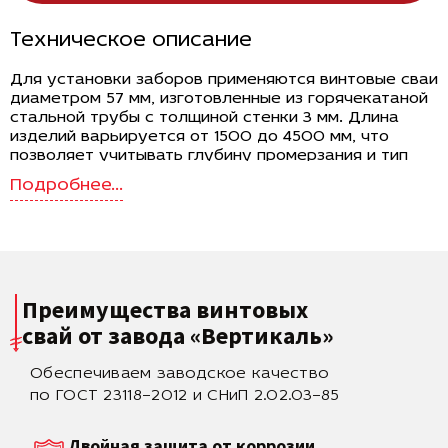
Техническое описание
Для установки заборов применяются винтовые сваи
диаметром 57 мм, изготовленные из горячекатаной
стальной трубы с толщиной стенки 3 мм. Длина
изделий варьируется от 1500 до 4500 мм, что
позволяет учитывать глубину промерзания и тип
грунта на участке. Лопасть диаметром 200 мм
обеспечивает достаточную площадь опоры и
надежное закрепление в почве. Масса свай — от 6.6
до 19.8 кг, что делает возможным выполнение
монтажа вручную без применения тяжелой
техники.
Преимущества винтовых
Назначение и условия применения
свай
от завода «Вертикаль»
Сваи диаметром 57 мм используются для легких
ограждений, заборов из металлического
Обеспечиваем заводское качество
штакетника, профнастила, сетки-рабицы и
деревянных конструкций. Они обеспечивают
по ГОСТ 23118–2012 и СНиП 2.02.03–85
устойчивость опорных столбов, предотвращают их
смещение при сезонных подвижках грунта и
Двойная защита от коррозии