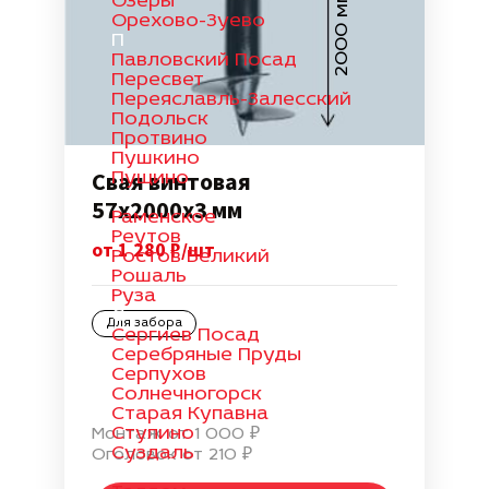
2000 мм
Озеры
Орехово-Зуево
П
Павловский Посад
Пересвет
Переяславль-Залесский
Подольск
Протвино
Пушкино
Свая винтовая
Пущино
Р
57х2000х3 мм
Раменское
Реутов
от 1 280 ₽/шт
Ростов Великий
Рошаль
Руза
С
Для забора
Сергиев Посад
Серебряные Пруды
Серпухов
Солнечногорск
Старая Купавна
Ступино
Монтаж от 1 000 ₽
Суздаль
Оголовок от 210 ₽
Т