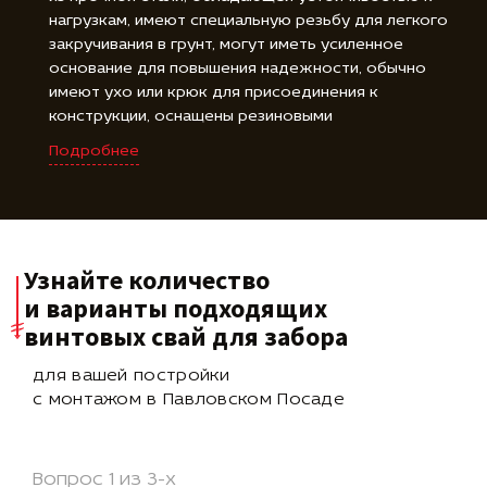
нагрузкам, имеют специальную резьбу для легкого
закручивания в грунт, могут иметь усиленное
основание для повышения надежности, обычно
имеют ухо или крюк для присоединения к
конструкции, оснащены резиновыми
амортизаторами или гайками для регулировки
Подробнее
высоты, оцинкованное покрытие защищает от
коррозии, доступны в различных длинах для
удовлетворения требований проекта.
Узнайте количество
и варианты подходящих
винтовых свай для забора
для вашей постройки
с монтажом в Павловском Посаде
Вопрос 1 из 3-х