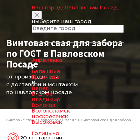
Ваш город:
Павловский Посад
Выберите Ваш город:
Винтовая свая для забора
по ГОСТ в Павловском
А
Апрелевка
Посаде
Б
Балашиха
от производителя
Бронницы
В
с доставкой и монтажом
Верея
по Павловском Посаде
Видное
Владимир
Вологда
Волоколамск
Воскресенск
Винтовые сваи в Павловском Посаде
Винтовая свая для забора
Высоковск
Г
Голицыно
20 лет гарантии
Д