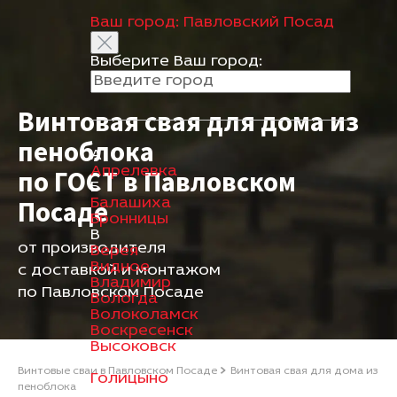
Ваш город:
Павловский Посад
Выберите Ваш город:
Винтовая свая для дома из
пеноблока
А
Апрелевка
по ГОСТ в Павловском
Б
Посаде
Балашиха
Бронницы
В
от производителя
Верея
Видное
с доставкой и монтажом
Владимир
по Павловском Посаде
Вологда
Волоколамск
Воскресенск
Высоковск
Г
Винтовые сваи в Павловском Посаде
Винтовая свая для дома из
Голицыно
пеноблока
Д