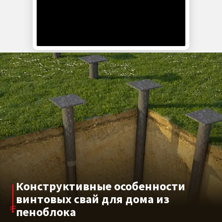
водоемов.
Эксплуатационные особенности
Сваи диаметром 89–133 мм с лопастями 250–350 мм
обладают достаточной несущей способностью для
домов из пеноблока в один или два этажа. Они
подходят для эксплуатации в грунтах различного
состава, включая глинистые, песчаные и
суглинистые. Применение свайно-винтового
фундамента позволяет вести строительство в
условиях сложного рельефа, сезонного
промерзания и при высоком уровне грунтовых вод.
Конструктивные особенности
винтовых свай для дома из
пеноблока