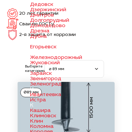
Дедовск
Дзержинский
20 лет гарантии
Дмитров
Долгопрудный
Сваи по ГОСТу
Домодедово
Дрезна
2-я защита от коррозии
Дубна
Е
Егорьевск
Ж
Железнодорожный
Жуковский
Выберите
З
⌀ 89 мм
категорию
Зарайск
Звенигород
Зеленоград
И
Ø89 мм
Ивантеевка
1500 мм
Истра
К
Кашира
Климовск
Клин
Коломна
Королев