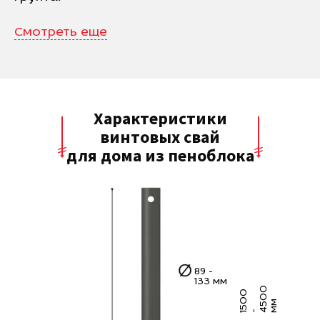
Смотреть еще
Характеристики
винтовых свай
для дома из пеноблока
89 -
133 мм
0
5
0
0
4
5
0
м
м
1
-