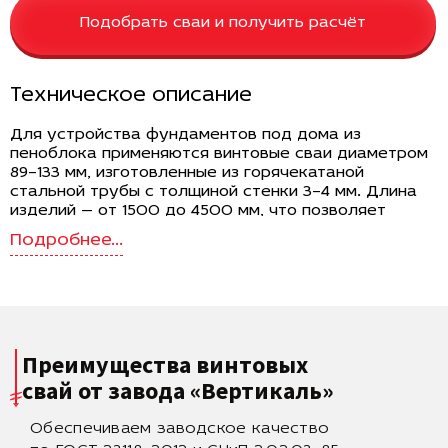
Подобрать сваи и получить расчёт
Техническое описание
Для устройства фундаментов под дома из
пеноблока применяются винтовые сваи диаметром
89–133 мм, изготовленные из горячекатаной
стальной трубы с толщиной стенки 3–4 мм. Длина
изделий — от 1500 до 4500 мм, что позволяет
подбирать их в зависимости от глубины
промерзания и характеристик грунта на участке.
Лопасти диаметром 250–350 мм обеспечивают
высокую несущую способность и эффективное
распределение нагрузки на плотные слои
основания. Масса свай варьируется от 10.5 до 63 кг,
что допускает как ручной, так и механизированный
Преимущества винтовых
монтаж в зависимости от объема работ.
свай
от завода «Вертикаль»
Требования к фундаменту под дом из
пеноблока
Обеспечиваем заводское качество
Пеноблоки отличаются сравнительно небольшой