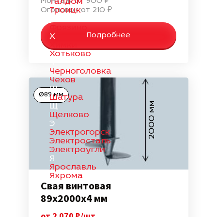
Монтаж от 900 ₽
Талдом
Троицк
Оголовок от 210 ₽
Ф
Фрязино
Подробнее
Х
Химки
Хотьково
Ч
Черноголовка
Чехов
Ш
Ø89 мм
Шатура
2000 мм
Щ
Щелково
Э
Электрогорск
Электросталь
Электроугли
Я
Ярославль
Яхрома
Свая винтовая
89х2000х4 мм
от 2 070 ₽/шт