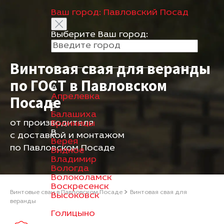
Ваш город:
Павловский Посад
Выберите Ваш город:
Винтовая свая для веранды
по ГОСТ в Павловском
А
Апрелевка
Посаде
Б
Балашиха
от производителя
Бронницы
В
с доставкой и монтажом
Верея
по Павловском Посаде
Видное
Владимир
Вологда
Волоколамск
Воскресенск
Винтовые сваи в Павловском Посаде
Винтовая свая для
Высоковск
веранды
Г
Голицыно
Д