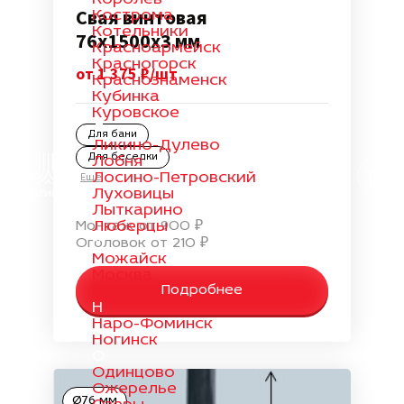
Свая винтовая
Кострома
Котельники
76х1500х3 мм
Красноармейск
Красногорск
от 1 375 ₽/шт
Краснознаменск
Кубинка
Куровское
Л
Для бани
Ликино-Дулево
Для беседки
Лобня
Лосино-Петровский
Еще
Луховицы
Лыткарино
Люберцы
Монтаж от 900 ₽
М
Оголовок от 210 ₽
Можайск
Москва
Мытищи
Подробнее
Н
Наро-Фоминск
Ногинск
О
Одинцово
Ожерелье
Ø76 мм