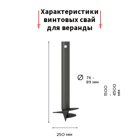
Характеристики
винтовых свай
для веранды
76 -
89 мм
0
5
0
0
4
5
0
м
м
1
-
250 мм