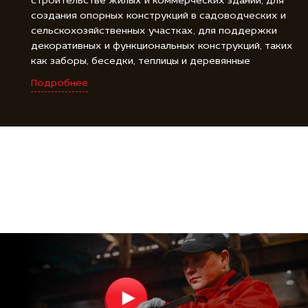
строительстве жилых и коммерческих зданий, для
создания опорных конструкций в садоводческих и
сельскохозяйственных участках, для поддержки
декоративных и функциональных конструкций, таких
как заборы, беседки, теплицы и деревянные
площадки, а также для фиксации и закрепления
Подробнее
различных объектов, включая буровые установки,
знаки и солнечные панели. Винтовые сваи для
веранды являются универсальным и надежным
решением для создания прочной и стойкой основы
во многих различных областях.