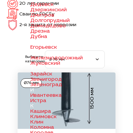
20 лет гарантии
Дедовск
Дзержинский
Сваи по ГОСТу
Дмитров
Долгопрудный
2-я защита от коррозии
Домодедово
Дрезна
Дубна
Е
Егорьевск
Ж
Выберите
Железнодорожный
⌀ 76 мм
категорию
Жуковский
З
Зарайск
Звенигород
Ø76 мм
Зеленоград
И
1500 мм
Ивантеевка
Истра
К
Кашира
Климовск
Клин
Коломна
Королев