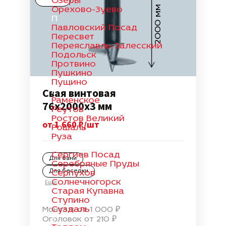
Озеры
2000 мм
Орехово-Зуево
П
Павловский Посад
Пересвет
Переяславль-Залесский
Подольск
Протвино
Пушкино
Пущино
Свая винтовая
Р
Раменское
76х2000х3 мм
Реутов
Ростов Великий
от 1 660 ₽/шт
Рошаль
Руза
С
Сергиев Посад
Для бани
Серебряные Пруды
Для беседки
Серпухов
Солнечногорск
Еще
Старая Купавна
Ступино
Суздаль
Монтаж от 1 000 ₽
Т
Оголовок от 210 ₽