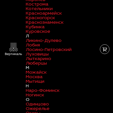
Кострома
Котельники
Красноармейск
Красногорск
Краснознаменск
Кубинка
Куровское
Л
Ликино-Дулево
Лобня
Лосино-Петровский
Луховицы
Лыткарино
Люберцы
М
Можайск
Москва
Мытищи
Н
Наро-Фоминск
Ногинск
О
Одинцово
Ожерелье