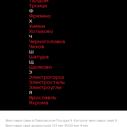
Талдом
Троицк
Ф
Фрязино
Х
Химки
Хотьково
Ч
Черноголовка
Чехов
Ш
Шатура
Щ
Щелково
Э
Электрогорск
Электросталь
Электроугли
Я
Ярославль
Яхрома
Винтовые сваи в Павловском Посаде
Каталог винтовых свай
Винтовая свая диаметром 133 мм 3500 мм 4 мм