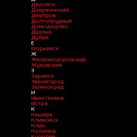
Дедовск
Дзержинский
Дмитров
Долгопрудный
Домодедово
Дрезна
Дубна
Е
Егорьевск
Ж
Железнодорожный
Жуковский
З
Зарайск
Звенигород
Зеленоград
И
Ивантеевка
Истра
К
Кашира
Климовск
Клин
Коломна
Королев