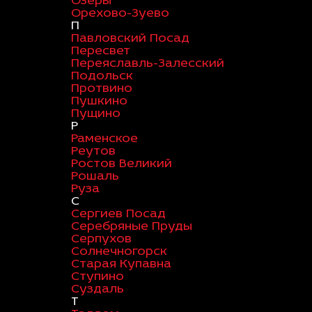
Озеры
Орехово-Зуево
П
Павловский Посад
Пересвет
Переяславль-Залесский
Подольск
Протвино
Пушкино
Пущино
Р
Раменское
Реутов
Ростов Великий
Рошаль
Руза
С
Сергиев Посад
Серебряные Пруды
Серпухов
Солнечногорск
Старая Купавна
Ступино
Суздаль
Т