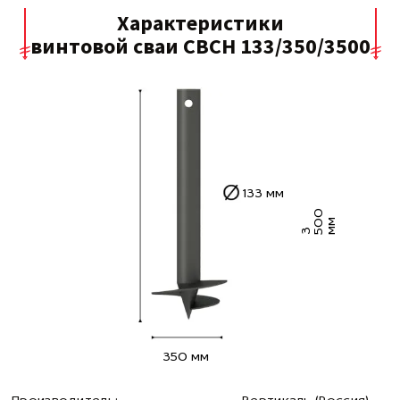
Характеристики
винтовой сваи СВСН 133/350/3500
133 мм
0
0
м
3 5
м
350 мм