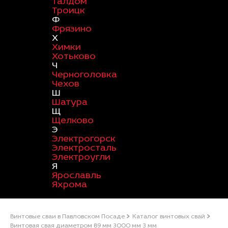
Талдом
Троицк
Ф
Фрязино
Х
Химки
Хотьково
Ч
Черноголовка
Чехов
Ш
Шатура
Щ
Щелково
Э
Электрогорск
Электросталь
Электроугли
Я
Ярославль
Яхрома
Винтовые сваи в Павловском Посаде
Каталог винтовых свай
Винтовая свая диаметром 89 мм 3000 мм 3 мм