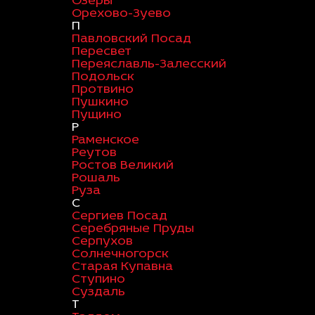
Озеры
Орехово-Зуево
П
Павловский Посад
Пересвет
Переяславль-Залесский
Подольск
Протвино
Пушкино
Пущино
Р
Раменское
Реутов
Ростов Великий
Рошаль
Руза
С
Сергиев Посад
Серебряные Пруды
Серпухов
Солнечногорск
Старая Купавна
Ступино
Суздаль
Т