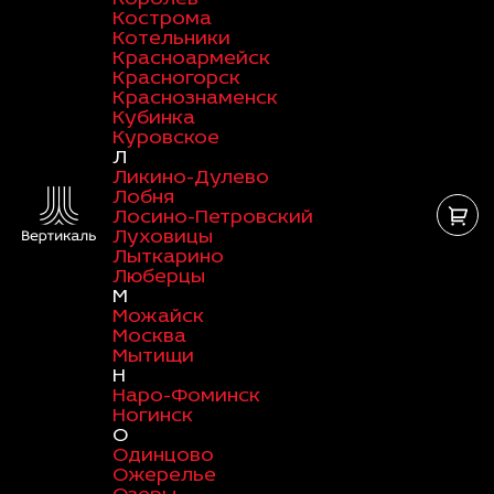
Кострома
Котельники
Красноармейск
Красногорск
Краснознаменск
Кубинка
Куровское
Л
Ликино-Дулево
Лобня
Лосино-Петровский
Луховицы
Лыткарино
Люберцы
М
Можайск
Москва
Мытищи
Н
Наро-Фоминск
Ногинск
О
Одинцово
Ожерелье