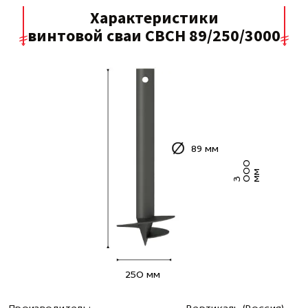
Характеристики
винтовой сваи СВСН 89/250/3000
89 мм
0
0
м
3 0
м
250 мм