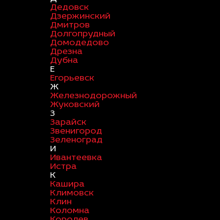
Дедовск
Дзержинский
Дмитров
Долгопрудный
Домодедово
Дрезна
Дубна
Е
Егорьевск
Ж
Железнодорожный
Жуковский
З
Зарайск
Звенигород
Зеленоград
И
Ивантеевка
Истра
К
Кашира
Климовск
Клин
Коломна
Королев